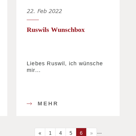
22. Feb 2022
Ruswils Wunschbox
Liebes Ruswil, ich wünsche
mir...
MEHR
....
«
1
4
5
6
»