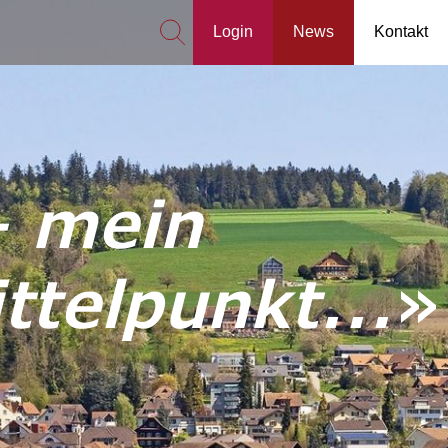
Login
News
Kontakt
– mein
telpunkt...
»