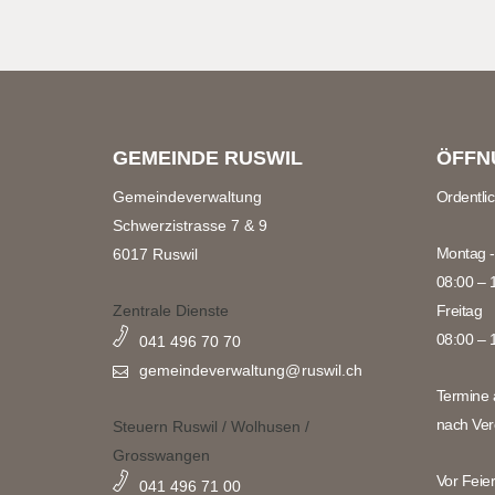
GEMEINDE RUSWIL
ÖFFN
Gemeindeverwaltung
Ordentli
Schwerzistrasse 7 & 9
Montag -
6017 Ruswil
08:00 – 
Zentrale Dienste
Freitag
08:00 – 
041 496 70 70
gemeindeverwaltung@
ruswil.ch
Termine 
nach Ver
Steuern Ruswil / Wolhusen /
Grosswangen
Vor Feie
041 496 71 00