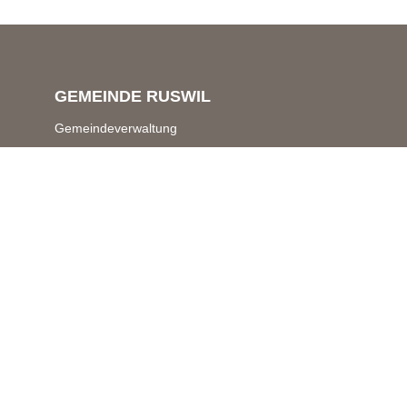
GEMEINDE RUSWIL
Gemeindeverwaltung
Schwerzistrasse 7 & 9
6017 Ruswil
Zentrale Dienste
041 496 70 70
gemeindeverwaltung@
ruswil.ch
Steuern Ruswil / Wolhusen / Grosswangen
041 496 71 00
steuern@
ruswil.ch