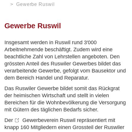
Orientierungsversammlung
Soziale Institutionen
Verweilen
ARBEITEN
Gewerbe Ruswil
Arbeitsamt /
Arbeitslosenanmeldung
Login
News
Kontakt
Gewerbe Ruswil
VERWALTUNG
Gewerbe Ruswil
My Ruswil
Mobilität
Geschäftsleitung
Insgesamt werden in Ruswil rund 3'000
Abteilungen / Sachbereiche
Arbeitnehmende beschäftigt. Zudem wird eine
Personenregister
beachtliche Zahl von Lehrstellen angeboten. Den
Rechtssammlung
grössten Anteil des Ruswiler Gewerbes bildet das
Offene Stellen
verarbeitende Gewerbe, gefolgt vom Bausektor und
Öffnungszeiten
dem Bereich Handel und Reparatur.
Das Ruswiler Gewerbe bildet somit das Rückgrat
der heimischen Wirtschaft und stellt in vielen
Bereichen für die Wohnbevölkerung die Versorgung
mit Gütern des täglichen Bedarfs sicher.
Der
Gewerbeverein Ruswil
repräsentiert mit
knapp 160 Mitgliedern einen Grossteil der Ruswiler