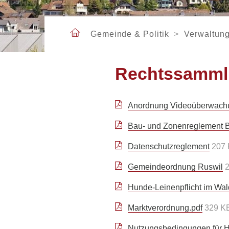
TOURISMUS
Kirchgemeinden
Wahlen und Abstimmungen
Essen und Schlafen
Sicherheit
Orientierungsversammlung
Verweilen
Soziale Institutionen
Gemeinde & Politik
Verwaltun
ARBEITEN
Arbeitsamt /
VERWALTUNG
Arbeitslosenanmeldung
Rechtssamml
Gewerbe Ruswil
Geschäftsleitung
Mobilität
Abteilungen /
Anordnung Videoüberwachu
Sachbereiche
Personenregister
Bau- und Zonenreglement 
Rechtssammlung
Offene Stellen
Datenschutzreglement
207
Öffnungszeiten
Gemeindeordnung Ruswil
Hunde-Leinenpflicht im Wald
Marktverordnung.pdf
329 K
Nutzungsbedingungen für