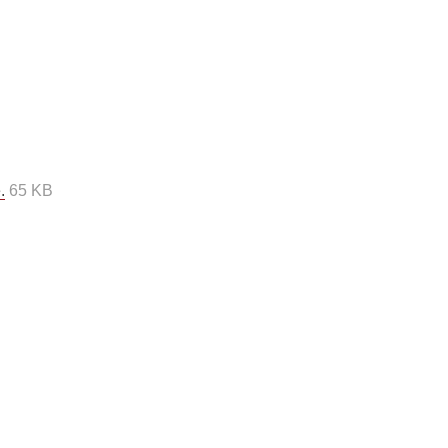
.
65 KB
N