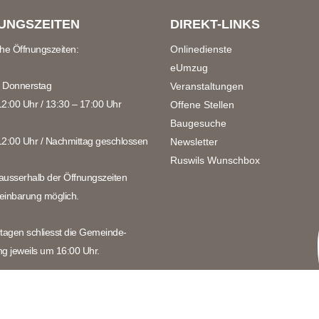
UNGSZEITEN
DIREKT-LINKS
che Öffnungszeiten:
Onlinedienste
eUmzug
 Donnerstag
Veranstaltungen
12:00 Uhr / 13:30 – 17:00 Uhr
Offene Stellen
Baugesuche
12:00 Uhr / Nachmittag geschlossen
Newsletter
Ruswils Wunschbox
ausserhalb der Öffnungszeiten
einbarung möglich.
rtagen schliesst die Gemeinde-
ng jeweils um 16:00 Uhr.
chten Sie die speziellen
zeiten über die Schulferien und