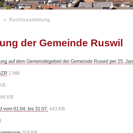
g
Rechtssammlung
ung der Gemeinde Ruswil
ng auf dem Gemeindegebiet der Gemeinde Ruswil per 25. Jan
BZR
1 MB
 KB
266 KB
 vom 01.04. bis 31.07.
443 KB
B
 Homepage
203 KB