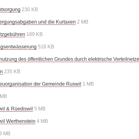
ntsorgung
230 KB
ergungsabgaben und die Kurtaxen
2 MB
atzgebühren
189 KB
ngsentwässerung
518 KB
tzung des öffentlichen Grundes durch elektrische Verteilnetze
en
235 KB
Neuorganisation der Gemeinde Ruswil
1 MB
 MB
wil & Rüediswil
5 MB
SEITE AUF SOCIAL MEDIA TEILE
wil Werthenstein
4 MB
3 MB