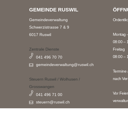
GEMEINDE RUSWIL
ÖFFN
Gemeindeverwaltung
Ordentli
Schwerzistrasse 7 & 9
Montag -
6017 Ruswil
08:00 – 
Zentrale Dienste
Freitag
08:00 – 
041 496 70 70
gemeindeverwaltung@
ruswil.ch
Termine 
nach Ver
Steuern Ruswil / Wolhusen /
Grosswangen
Vor Feie
041 496 71 00
verwaltu
steuern@
ruswil.ch
Bitte bea
Bau & Infrastruktur
Öffnungs
041 496 70 50