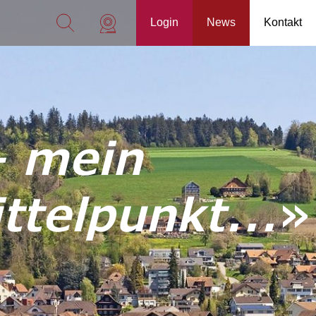
Login
News
Kontakt
– mein
telpunkt...
»