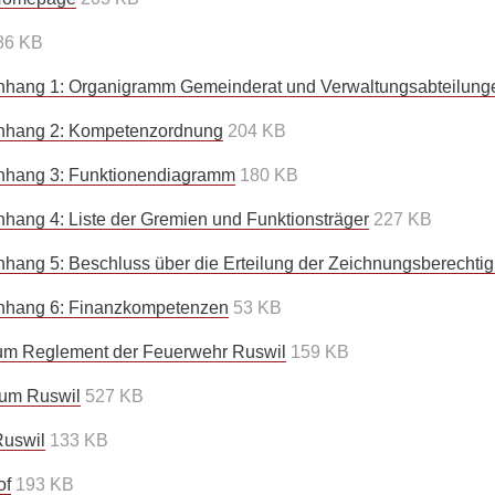
86 KB
nhang 1: Organigramm Gemeinderat und Verwaltungsabteilung
Anhang 2: Kompetenzordnung
204 KB
nhang 3: Funktionendiagramm
180 KB
hang 4: Liste der Gremien und Funktionsträger
227 KB
hang 5: Beschluss über die Erteilung der Zeichnungsberechti
Anhang 6: Finanzkompetenzen
53 KB
um Reglement der Feuerwehr Ruswil
159 KB
rum Ruswil
527 KB
Ruswil
133 KB
of
193 KB