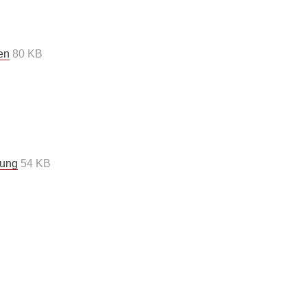
en
80 KB
gung
54 KB