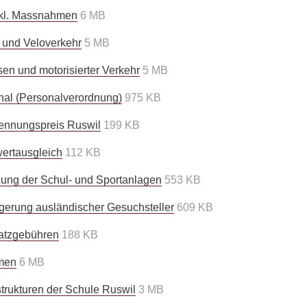
inkl. Massnahmen
6 MB
- und Veloverkehr
5 MB
sen und motorisierter Verkehr
5 MB
nal (Personalverordnung)
975 KB
ennungspreis Ruswil
199 KB
ertausgleich
112 KB
ung der Schul- und Sportanlagen
553 KB
gerung ausländischer Gesuchsteller
609 KB
latzgebühren
188 KB
men
6 MB
trukturen der Schule Ruswil
3 MB