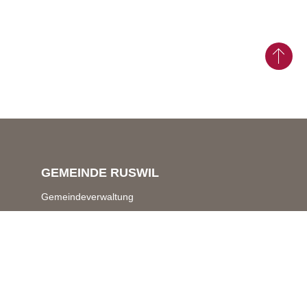
GEMEINDE RUSWIL
Gemeindeverwaltung
Schwerzistrasse 7 & 9
6017 Ruswil
Zentrale Dienste
041 496 70 70
gemeindeverwaltung@
ruswil.ch