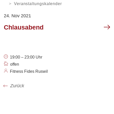
Orientierungsversammlung
Soziale Institutionen
Verweilen
ARBEITEN
Veranstaltungskalender
Arbeitsamt /
24. Nov 2021
Arbeitslosenanmeldung
Login
News
Kontakt
VERWALTUNG
Gewerbe Ruswil
Chlausabend
My Ruswil
Mobilität
Geschäftsleitung
Abteilungen / Sachbereiche
Personenregister
Rechtssammlung
Offene Stellen
19:00 – 23:00 Uhr
Öffnungszeiten
offen
Fitness Fides Ruswil
Zurück