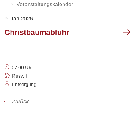
Orientierungsversammlung
Soziale Institutionen
Verweilen
ARBEITEN
Veranstaltungskalender
Arbeitsamt /
9. Jan 2026
Arbeitslosenanmeldung
Login
News
Kontakt
VERWALTUNG
Gewerbe Ruswil
Christbaumabfuhr
My Ruswil
Mobilität
Geschäftsleitung
Abteilungen / Sachbereiche
Personenregister
Rechtssammlung
Offene Stellen
07:00 Uhr
Öffnungszeiten
Ruswil
Entsorgung
Zurück