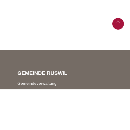
GEMEINDE RUSWIL
Gemeindeverwaltung
Schwerzistrasse 7 & 9
6017 Ruswil
Zentrale Dienste
041 496 70 70
gemeindeverwaltung@
ruswil.ch