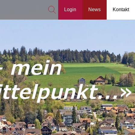
Login
News
Kontakt
– mein
telpunkt...
»