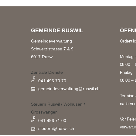
GEMEINDE RUSWIL
ÖFFN
Gemeindeverwaltung
Ordentli
Schwerzistrasse 7 & 9
Montag -
6017 Ruswil
08:00 – 
Zentrale Dienste
Freitag
08:00 – 
041 496 70 70
gemeindeverwaltung@
ruswil.ch
Termine 
nach Ver
Steuern Ruswil / Wolhusen /
Grosswangen
Vor Feie
041 496 71 00
verwaltu
steuern@
ruswil.ch