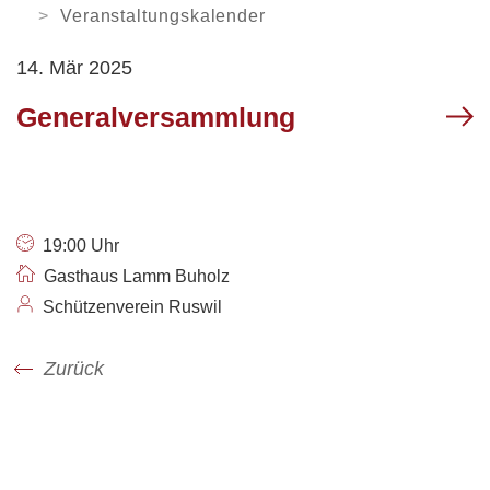
Orientierungsversammlung
Soziale Institutionen
Verweilen
ARBEITEN
Veranstaltungskalender
Arbeitsamt /
14. Mär 2025
Arbeitslosenanmeldung
Login
News
Kontakt
VERWALTUNG
Gewerbe Ruswil
Generalversammlung
My Ruswil
Mobilität
Geschäftsleitung
Abteilungen / Sachbereiche
Personenregister
Rechtssammlung
Offene Stellen
19:00 Uhr
Öffnungszeiten
Gasthaus Lamm Buholz
Schützenverein Ruswil
Zurück