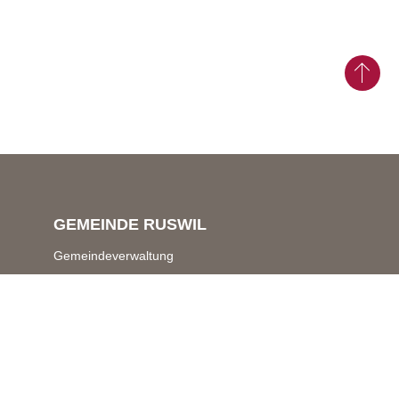
GEMEINDE RUSWIL
Gemeindeverwaltung
Schwerzistrasse 7 & 9
6017 Ruswil
Zentrale Dienste
041 496 70 70
gemeindeverwaltung@
ruswil.ch