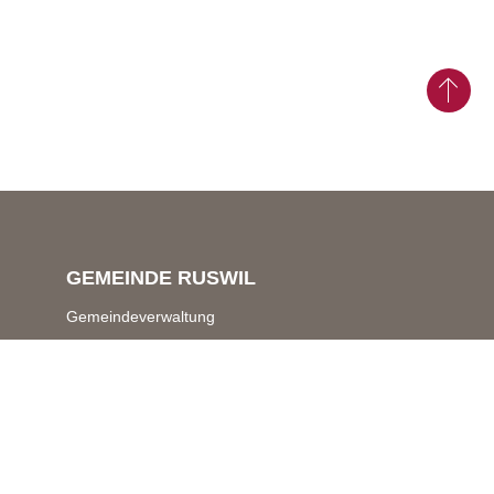
GEMEINDE RUSWIL
Gemeindeverwaltung
Schwerzistrasse 7 & 9
6017 Ruswil
Zentrale Dienste
041 496 70 70
gemeindeverwaltung@
ruswil.ch