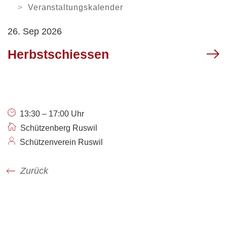
Orientierungsversammlung
Soziale Institutionen
Verweilen
ARBEITEN
Veranstaltungskalender
Arbeitsamt /
26. Sep 2026
Arbeitslosenanmeldung
Login
News
Kontakt
VERWALTUNG
Gewerbe Ruswil
Herbstschiessen
My Ruswil
Mobilität
Geschäftsleitung
Abteilungen / Sachbereiche
Personenregister
Rechtssammlung
Offene Stellen
13:30 – 17:00 Uhr
Öffnungszeiten
Schützenberg Ruswil
Schützenverein Ruswil
Zurück