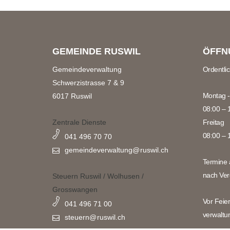
GEMEINDE RUSWIL
ÖFFN
Gemeindeverwaltung
Ordentli
Schwerzistrasse 7 & 9
Montag -
6017 Ruswil
08:00 – 
Zentrale Dienste
Freitag
08:00 – 
041 496 70 70
gemeindeverwaltung@
ruswil.ch
Termine 
nach Ver
Steuern Ruswil / Wolhusen /
Grosswangen
Vor Feie
041 496 71 00
verwaltu
steuern@
ruswil.ch