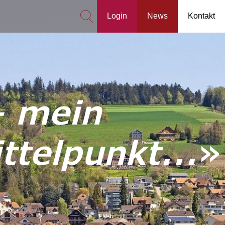
Login
News
Kontakt
– mein
telpunkt...
»