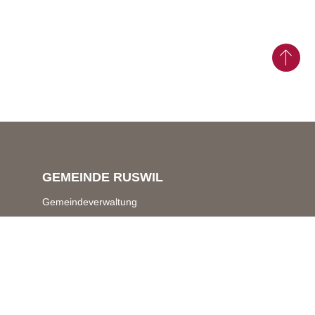
GEMEINDE RUSWIL
Gemeindeverwaltung
Schwerzistrasse 7 & 9
6017 Ruswil
Zentrale Dienste
041 496 70 70
gemeindeverwaltung@
ruswil.ch