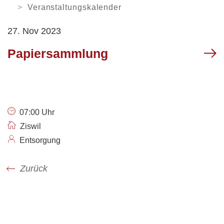
Orientierungsversammlung
Soziale Institutionen
Verweilen
ARBEITEN
Veranstaltungskalender
Arbeitsamt /
27. Nov 2023
Arbeitslosenanmeldung
Login
News
Kontakt
VERWALTUNG
Gewerbe Ruswil
Papiersammlung
My Ruswil
Mobilität
Geschäftsleitung
Abteilungen / Sachbereiche
Personenregister
Rechtssammlung
Offene Stellen
07:00 Uhr
Öffnungszeiten
Ziswil
Entsorgung
Zurück