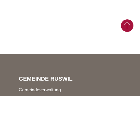
GEMEINDE RUSWIL
Gemeindeverwaltung
Schwerzistrasse 7 & 9
6017 Ruswil
Zentrale Dienste
041 496 70 70
gemeindeverwaltung@
ruswil.ch