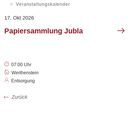
Orientierungsversammlung
Soziale Institutionen
Verweilen
ARBEITEN
Veranstaltungskalender
Arbeitsamt /
17. Okt 2026
Arbeitslosenanmeldung
Login
News
Kontakt
VERWALTUNG
Gewerbe Ruswil
Papiersammlung Jubla
My Ruswil
Mobilität
Geschäftsleitung
Abteilungen / Sachbereiche
Personenregister
Rechtssammlung
Offene Stellen
07:00 Uhr
Öffnungszeiten
Werthenstein
Entsorgung
Zurück