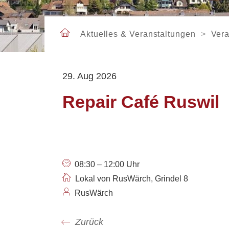
TOURISMUS
Kirchgemeinden
Wahlen und Abstimmungen
Essen und Schlafen
Sicherheit
Orientierungsversammlung
Verweilen
Soziale Institutionen
Aktuelles & Veranstaltungen
Vera
ARBEITEN
Arbeitsamt /
VERWALTUNG
Arbeitslosenanmeldung
29. Aug 2026
Gewerbe Ruswil
Geschäftsleitung
Mobilität
Repair Café Ruswil
Abteilungen /
Sachbereiche
Personenregister
Rechtssammlung
Offene Stellen
Öffnungszeiten
08:30 – 12:00 Uhr
Lokal von RusWärch, Grindel 8
RusWärch
Zurück