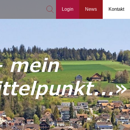
Login
News
Kontakt
– mein
telpunkt...
»