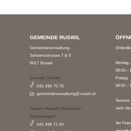
GEMEINDE RUSWIL
ÖFFN
Gemeindeverwaltung
Ordentli
Schwerzistrasse 7 & 9
Montag -
6017 Ruswil
08:00 – 
Zentrale Dienste
Freitag
08:00 – 
041 496 70 70
gemeindeverwaltung@
ruswil.ch
Termine 
nach Ver
Steuern Ruswil / Wolhusen /
Grosswangen
Vor Feie
041 496 71 00
verwaltu