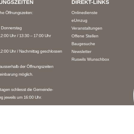
UNGSZEITEN
DIREKT-LINKS
che Öffnungszeiten:
Onlinedienste
eUmzug
 Donnerstag
Veranstaltungen
12:00 Uhr / 13:30 – 17:00 Uhr
Offene Stellen
Baugesuche
12:00 Uhr / Nachmittag geschlossen
Newsletter
Ruswils Wunschbox
ausserhalb der Öffnungszeiten
einbarung möglich.
rtagen schliesst die Gemeinde-
ng jeweils um 16:00 Uhr.
chten Sie die speziellen
zeiten über die Schulferien und
e (siehe
Öffnungszeiten
).