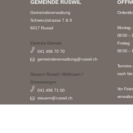
GEMEINDE RUSWIL
ÖFFN
Gemeindeverwaltung
Ordentli
Schwerzistrasse 7 & 9
Montag -
6017 Ruswil
08:00 – 
Zentrale Dienste
Freitag
08:00 – 
041 496 70 70
gemeindeverwaltung@
ruswil.ch
Termine 
nach Ver
Steuern Ruswil / Wolhusen /
Grosswangen
Vor Feie
041 496 71 00
verwaltu
steuern@
ruswil.ch
Bitte bea
Bau & Infrastruktur
Öffnungs
041 496 70 50
Feiertag
bauinfrastruktur@
ruswil.ch