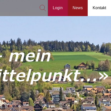
Login
News
Kontakt
– mein
telpunkt...
»