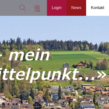
Login
News
Kontakt
– mein
telpunkt...
»