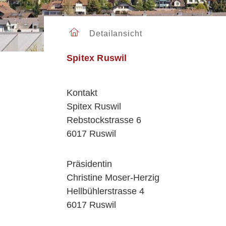
TOURISMUS
Kirchgemeinden
Wahlen und Abstimmungen
Essen und Schlafen
Sicherheit
Orientierungsversammlung
Verweilen
Soziale Institutionen
Detailansicht
ARBEITEN
Arbeitsamt /
Spitex Ruswil
VERWALTUNG
Arbeitslosenanmeldung
Gewerbe Ruswil
Geschäftsleitung
Mobilität
Kontakt
Abteilungen /
Spitex Ruswil
Sachbereiche
Personenregister
Rebstockstrasse 6
Rechtssammlung
6017 Ruswil
Offene Stellen
Öffnungszeiten
Präsidentin
Christine Moser-Herzig
Hellbühlerstrasse 4
6017 Ruswil