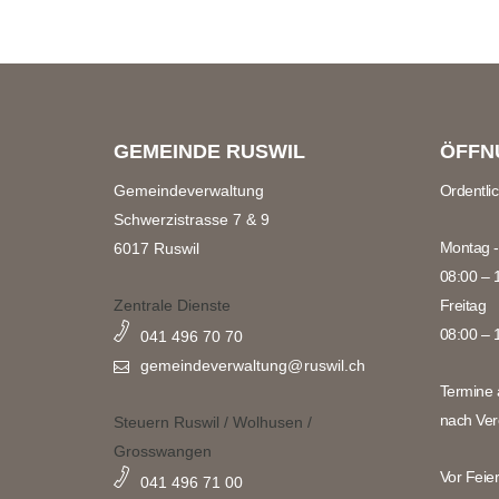
GEMEINDE RUSWIL
ÖFFN
Gemeindeverwaltung
Ordentli
Schwerzistrasse 7 & 9
Montag -
6017 Ruswil
08:00 – 
Zentrale Dienste
Freitag
08:00 – 
041 496 70 70
gemeindeverwaltung@
ruswil.ch
Termine 
nach Ver
Steuern Ruswil / Wolhusen /
Grosswangen
Vor Feie
041 496 71 00